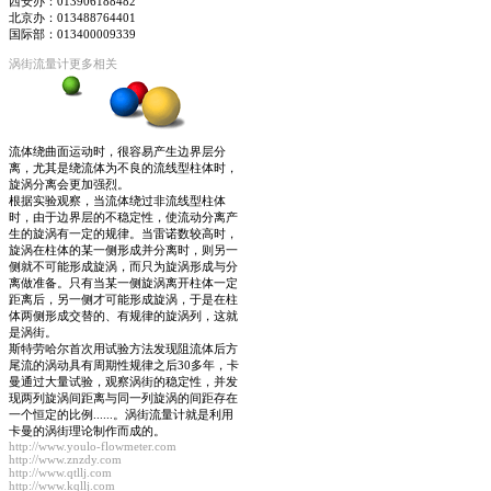
西安办：013906188482
北京办：013488764401
国际部：013400009339
涡街流量计更多相关
流体绕曲面运动时，很容易产生边界层分
离，尤其是绕流体为不良的流线型柱体时，
旋涡分离会更加强烈。
根据实验观察，当流体绕过非流线型柱体
时，由于边界层的不稳定性，使流动分离产
生的旋涡有一定的规律。当雷诺数较高时，
旋涡在柱体的某一侧形成并分离时，则另一
侧就不可能形成旋涡，而只为旋涡形成与分
离做准备。只有当某一侧旋涡离开柱体一定
距离后，另一侧才可能形成旋涡，于是在柱
体两侧形成交替的、有规律的旋涡列，这就
是涡街。
斯特劳哈尔首次用试验方法发现阻流体后方
尾流的涡动具有周期性规律之后30多年，卡
曼通过大量试验，观察涡街的稳定性，并发
现两列旋涡间距离与同一列旋涡的间距存在
一个恒定的比例......。涡街流量计就是利用
卡曼的涡街理论制作而成的。
http://www.youlo-flowmeter.com
http://www.znzdy.com
http://www.qtllj.com
http://www.kqllj.com