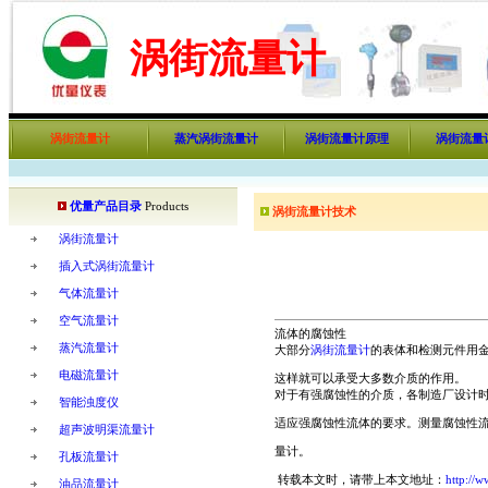
涡街流量计
涡街流量计
蒸汽涡街流量计
涡街流量计原理
涡街流量
优量产品目录
Products
涡街流量计技术
涡街流量计
插入式涡街流量计
气体流量计
空气流量计
流体的腐蚀性
蒸汽流量计
大部分
涡街流量计
的表体和检测元件用
电磁流量计
这样就可以承受大多数介质的作用。
对于有强腐蚀性的介质，各制造厂设计
智能浊度仪
适应强腐蚀性流体的要求。测量腐蚀性
超声波明渠流量计
量计。
孔板流量计
转载本文时，请带上本文地址：
http://
油品流量计