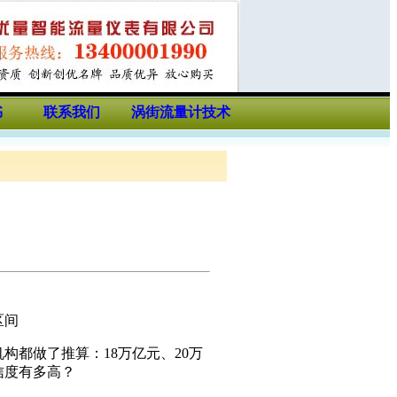
书
联系我们
涡街流量计技术
务
区间
都做了推算：18万亿元、20万
信度有多高？