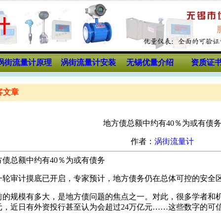
计
涡街流量计原理
涡街流量计安装
无锡优量介绍
资质证
客文章
地方债总额中约有40％为或有债
作者：
涡街流量计
方债总额中约有40％为或有债务
一轮审计摸底已开启，专家预计，地方债务仍在总体可控的安全
前的规模有多大，是地方债问题的焦点之一。对此，很多学者和机构
元，近日有外资投行甚至认为会超过24万亿元……这些数字的可